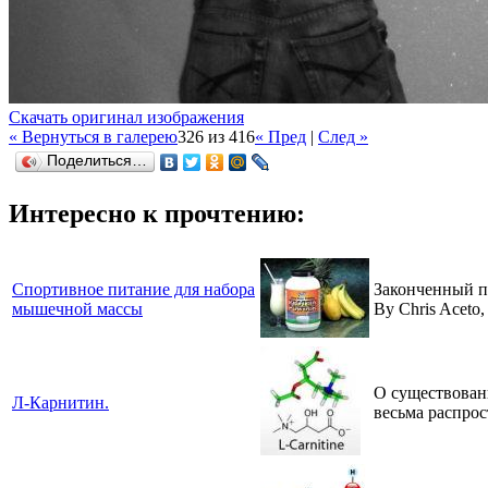
Скачать оригинал изображения
« Вернуться в галерею
326 из 416
« Пред
|
След »
Поделиться…
Интересно к прочтению:
Спортивное питание для набора
Законченный п
мышечной массы
By Chris Aceto,
О существовани
Л-Карнитин.
весьма распрос