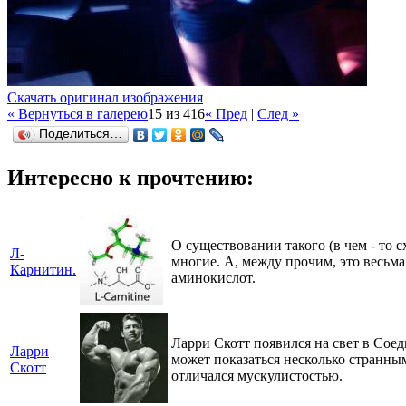
Скачать оригинал изображения
« Вернуться в галерею
15 из 416
« Пред
|
След »
Поделиться…
Интересно к прочтению:
О существовании такого (в чем - то 
Л-
многие. А, между прочим, это весьм
Карнитин.
аминокислот.
Ларри Скотт появился на свет в Сое
Ларри
может показаться несколько странным
Скотт
отличался мускулистостью.