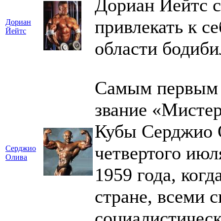
Дориан Йейтс с
привлекать к се
Дориан
Йейтс
области бодиб
Самым первым
звание «Мистер
Кубы Серджио О
четвертого июл
Серджио
Олива
1959 года, когд
стране, всеми 
социалистическ