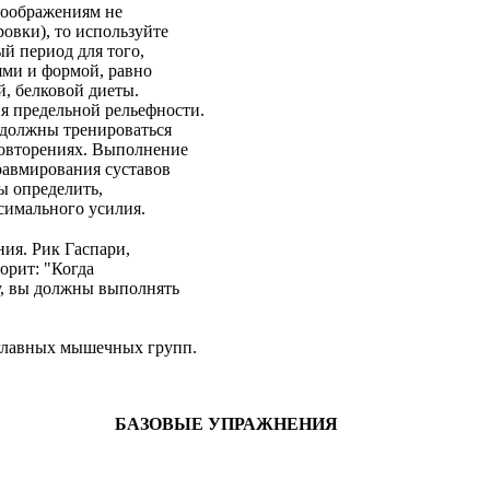
 соображениям не
ровки), то используйте
й период для того,
ями и формой, равно
, белковой диеты.
ия предельной рельефности.
ы должны тренироваться
повторениях. Выполнение
равмирования суставов
ы определить,
ксимального усилия.
ия. Рик Гаспари,
орит: "Когда
у, вы должны выполнять
 главных мышечных групп.
БАЗОВЫЕ УПРАЖНЕНИЯ