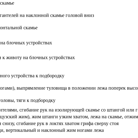
скамье
гантелей на наклонной скамье головой вниз
зонтальной скамье
 на блочных устройствах
ги к животу на блочных устройствах
чного устройства к подбородку
ногами), выпрямление туловища в положении лежа поперек высо
оловы, тяги к подбородку
гантелями, сгибание рук на изолирующей скамье со штангой или 
цузский жим), жим штанги узким хватом, лежа на скамье, отжим
 снизу, сгибание рук в локтях хватом грифа сверху стоя
уди, вертикальный и наклонный жим ногами лежа