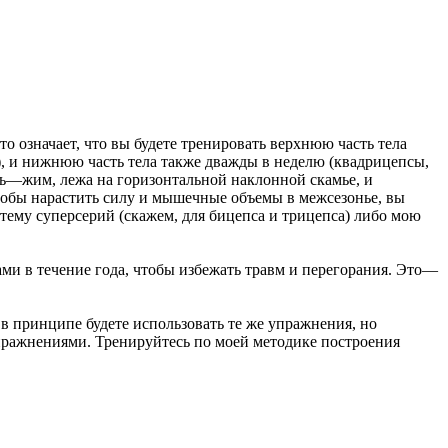
о означает, что вы будете тренировать верхнюю часть тела
ы), и нижнюю часть тела также дважды в неделю (квадрицепсы,
дь—жим, лежа на горизонтальной наклонной скамье, и
тобы нарастить силу и мышечные объемы в межсезонье, вы
тему суперсерий (скажем, для бицепса и трицепса) либо мою
и в течение года, чтобы избежать травм и перегорания. Это—
в принципе будете использовать те же упражнения, но
упражнениями. Тренируйтесь по моей методике построения