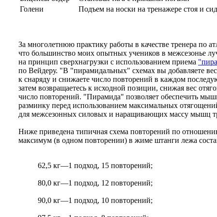
Голени
Подъем на носки на тренажере стоя и си
За многолетнюю практику работы в качестве тренера по ат
что большинство моих опытных учеников в межсезонье лу
на принцип сверхнагрузки с использованием приема
"пир
по Вейдеру. "В "пирамидальных" схемах вы добавляете вес
к снаряду и снижаете число повторений в каждом последу
затем возвращаетесь к исходной позиции, снижая вес отя
число повторений. "Пирамида" позволяет обеспечить мы
разминку перед использованием максимальных отягощени
для межсезонных силовых и наращивающих массу мышц т
Ниже приведена типичная схема повторений по отношению
максимум (в одном повторении) в жиме штанги лежа состав
62,5 кг—1 подход, 15 повторений;
80,0 кг—1 подход, 12 повторений;
90,0 кг—1 подход, 10 повторений;