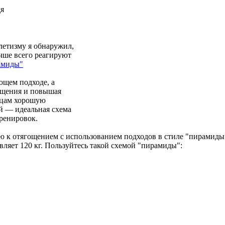
дя
летизму я обнаружил,
чше всего реагируют
амиды"
ющем подходе, а
гощения и повышая
шцам хорошую
й — идеальная схема
ренировок.
 к отягощением с использованием подходов в стиле "пирамиды"
ляет 120 кг. Пользуйтесь такой схемой "пирамиды":