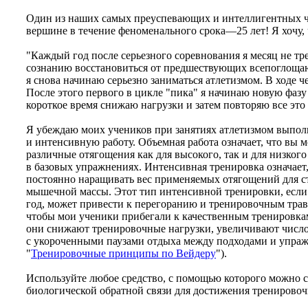
Один из наших самых преуспевающих и интеллигентных че
вершине в течение феноменального срока—25 лет! Я хочу, 
"Каждый год после серьезного соревнования я месяц не тре
сознанию восстановиться от предшествующих всепоглощаю
я снова начинаю серьезно заниматься атлетизмом. В ходе
После этого первого в цикле "пика" я начинаю новую фазу 
короткое время снижаю нагрузки и затем повторяю все эт
Я убеждаю моих учеников при занятиях атлетизмом выпол
и интенсивную работу. Объемная работа означает, что вы 
различные отягощения как для высокого, так и для низког
в базовых упражнениях. Интенсивная тренировка означает,
постоянно наращивать вес применяемых отягощений для с
мышечной массы. Этот тип интенсивной тренировки, если
год, может привести к перегоранию и тренировочным трав
чтобы мои ученики прибегали к качественным тренировкам
они снижают тренировочные нагрузки, увеличивают числ
с укороченными паузами отдыха между подходами и упраж
"
Тренировочные принципы по Вейдеру
").
Используйте любое средство, с помощью которого можно 
биологической обратной связи для достижения тренировоч