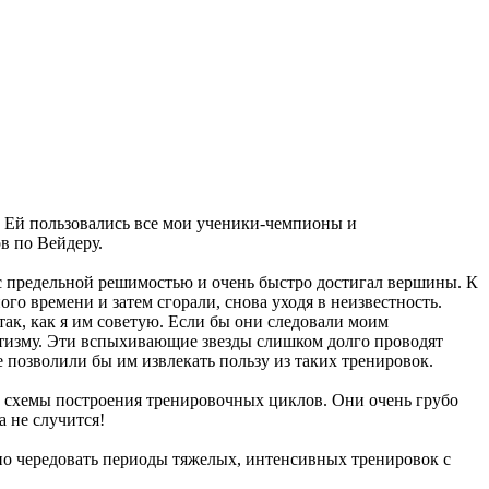
. Ей пользовались все мои ученики-чемпионы и
в по Вейдеру.
с предельной решимостью и очень быстро достигал вершины. К
о времени и затем сгорали, снова уходя в неизвестность.
ак, как я им советую. Если бы они следовали моим
атизму. Эти вспыхивающие звезды слишком долго проводят
 позволили бы им извлекать пользу из таких тренировок.
 схемы построения тренировочных циклов. Они очень грубо
а не случится!
шно чередовать периоды тяжелых, интенсивных тренировок с