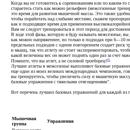
Когда вы не готовитесь к соревнованиям или по каким-то
стараетесь стать как можно рельефнее (межсезонные трени
это время для развития мышечной массы. Это также удобны
чтобы поработать над слабыми местами, скажем пропорци
как и подходящее время для применения высококалорийной
Вам не следует тренироваться в этот период для достижен
В ходе этой фазы, которую я буду называть межсезонье, в
как можно напряженнее, но только в подходах при 6—10 
предельных подходов с одним повторением создает риск т
и мышц, так что атлету не стоит экспериментировать, чтоб
какой величины вес он может поднять один раз за счет ма
35
Помните, что вы атлет, а не силовой троеборец!
Лучшие атлеты в межсезонье выполняют базовые упражнен
еще один из моих великих международных чемпионов, гов
вы тренируетесь, чтобы увеличить силу и мышечную масс
базовые упражнения с тяжелыми отягощениями".
Вот перечень лучших базовых упражнений для каждой из
Мышечная
Упражнения
группа