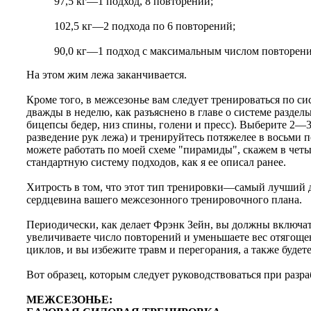
97,5 кг—1 подход, 8 повторений;
102,5 кг—2 подхода по 6 повторений;
90,0 кг—1 подход с максимальным числом повторени
На этом жим лежа заканчивается.
Кроме того, в межсезонье вам следует тренироваться по си
дважды в неделю, как разъяснено в главе о системе раздел
бицепсы бедер, низ спины, голени и пресс). Выберите 2
разведение рук лежа) и тренируйтесь потяжелее в восьми
можете работать по моей схеме "пирамиды", скажем в чет
стандартную систему подходов, как я ее описал ранее.
Хитрость в том, что этот тип тренировки—самый лучший д
сердцевина вашего межсезонного тренировочного плана.
Периодически, как делает Фрэнк Зейн, вы должны включат
увеличиваете число повторений и уменьшаете вес отягоще
циклов, и вы избежите травм и перегорания, а также буде
Вот образец, которым следует руководствоваться при разр
МЕЖСЕЗОНЬЕ: