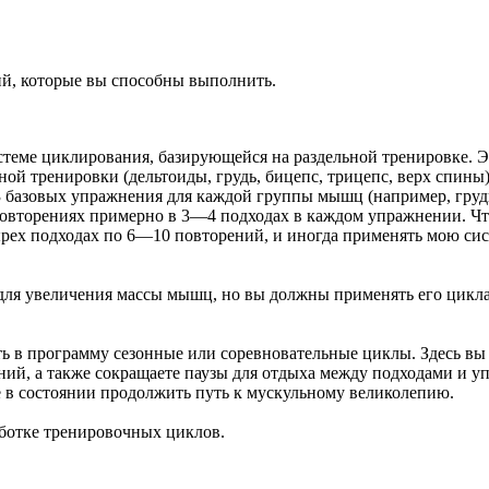
й, которые вы способны выполнить.
стеме циклирования, базирующейся на раздельной тренировке. Эт
ьной тренировки (дельтоиды, грудь, бицепс, трицепс, верх спин
—3 базовых упражнения для каждой группы мышц (например, гру
 повторениях примерно в 3—4 подходах в каждом упражнении. Ч
ырех подходах по 6—10 повторений, и иногда применять мою сис
ля увеличения массы мышц, но вы должны применять его циклам
ь в программу сезонные или соревновательные циклы. Здесь вы 
ний, а также сокращаете паузы для отдыха между подходами и 
те в состоянии продолжить путь к мускульному великолепию.
аботке тренировочных циклов.