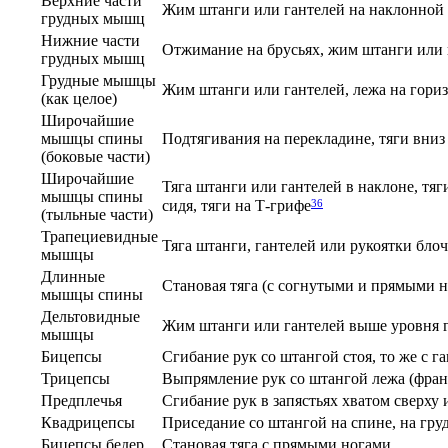
Верхние части
Жим штанги или гантелей на наклонной 
грудных мышц
Нижние части
Отжимание на брусьях, жим штанги или 
грудных мышц
Грудные мышцы
Жим штанги или гантелей, лежа на гори
(как целое)
Широчайшие
мышцы спины
Подтягивания на перекладине, тяги вниз
(боковые части)
Широчайшие
Тяга штанги или гантелей в наклоне, тя
мышцы спины
36
сидя, тяги на Т-грифе
(тыльные части)
Трапециевидные
Тяга штанги, гантелей или рукоятки бло
мышцы
Длинные
Становая тяга (с согнутыми и прямыми 
мышцы спины
Дельтовидные
Жим штанги или гантелей выше уровня г
мышцы
Бицепсы
Сгибание рук со штангой стоя, то же с 
Трицепсы
Выпрямление рук со штангой лежа (фран
Предплечья
Сгибание рук в запястьях хватом сверху и
Квадрицепсы
Приседание со штангой на спине, на гр
Бицепсы бедер
Становая тяга с прямыми ногами