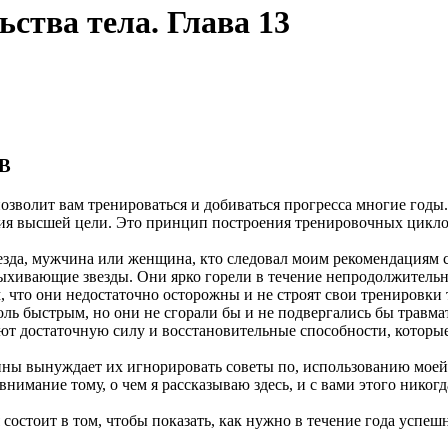
ьства тела. Глава 13
В
озволит вам тренироваться и добиваться прогресса многие годы
ния высшей цели. Это принцип построения тренировочных цикло
езда, мужчина или женщина, кто следовал моим рекомендациям 
ыхивающие звезды. Они ярко горели в течение непродолжительног
что они недостаточно осторожны и не строят свои тренировки т
оль быстрым, но они не сгорали бы и не подвергались бы травм
ют достаточную силу и восстановительные способности, которые
ины вынуждает их игнорировать советы по, использованию моей
внимание тому, о чем я рассказываю здесь, и с вами этого никогд
состоит в том, чтобы показать, как нужно в течение года успе