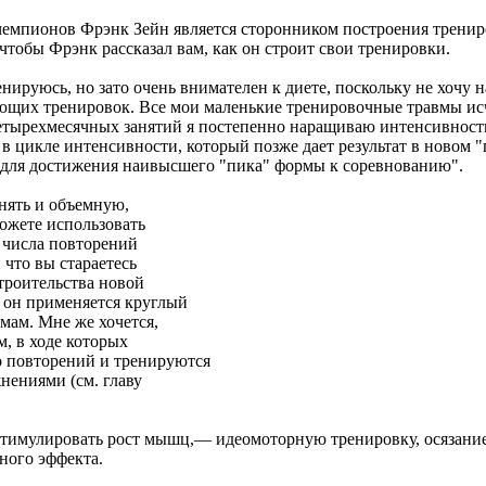
мпионов Фрэнк Зейн является сторонником построения трениро
чтобы Фрэнк рассказал вам, как он строит свои тренировки.
нируюсь, но зато очень внимателен к диете, поскольку не хочу 
щих тренировок. Все мои маленькие тренировочные травмы исче
 четырехмесячных занятий я постепенно наращиваю интенсивност
в цикле интенсивности, который позже дает результат в новом "
о для достижения наивысшего "пика" формы к соревнованию".
нять и объемную,
можете использовать
о числа повторений
 что вы стараетесь
троительства новой
 он применяется круглый
мам. Мне же хочется,
, в ходе которых
о повторений и тренируются
нениями (см. главу
стимулировать рост мышц,— идеомоторную тренировку, осязани
ного эффекта.