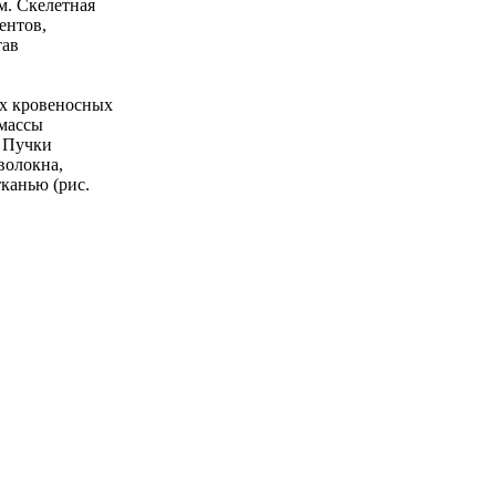
м. Скелетная
ентов,
тав
х кровеносных
 массы
. Пучки
волокна,
канью (рис.