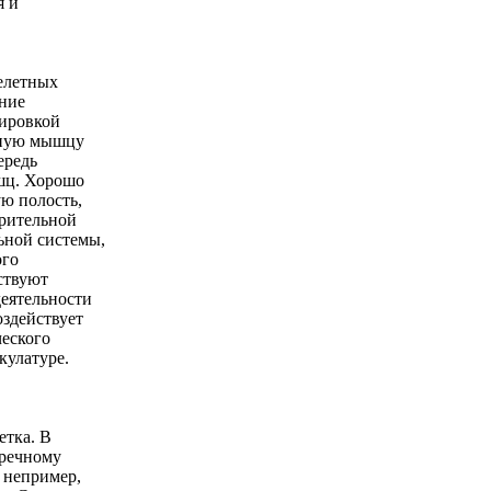
я и
келетных
яние
нировкой
чную мышцу
ередь
шц. Хорошо
ю полость,
арительной
ьной системы,
ого
ствуют
деятельности
оздействует
ческого
кулатуре.
тка. В
еречному
, непример,