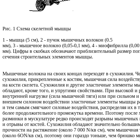
Рис. 1 Схема скелетной мышцы
1 - мышца (5 см), 2
-
пучок мышечных волокон (0.5
мм), 3 - мышечное волокно (0,05-0,1 мм), 4 - миофибрилла (0,00
мм). Цифры в скобках обозначают приблизительный размер по
сечения строительных элементов мышцы.
Мышечные волокна на своих концах переходят в сухожилия. Ч
сухожилия, прикрепленные к костям, мышечная сила воздейств
на кости скелета. Сухожилия и другие эластичные элементы 
обладают, кроме того, и упругими свойствами. При высокой и 
внутренней нагрузке (сила мышечной тяги) или при сильном и
внешнем силоном воздействии эластичные элементы мышцы р
и тем самым смягчают силовые воздействия, распределяя их в 
более продолжительного промежутка времени. Поэтому после
разминки в мускулатуре редко происходят разрывы мышечных 
и отрывы от костей. Сухожилия обладают значительно больши
прочности на растяжение (около 7 000 N/кв см), чем мышечная 
(около 6ОN/кв см), поэтому они гораздо тоньше, чем брюшко 