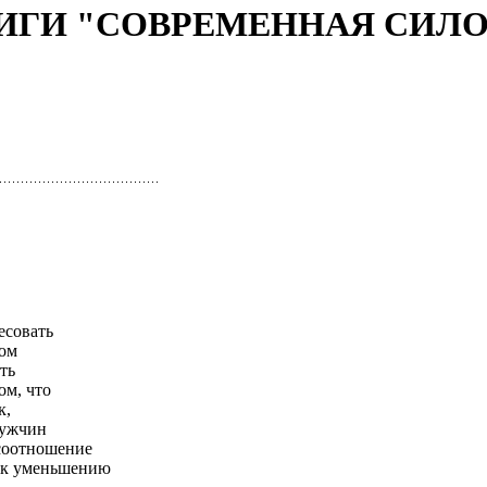
НИГИ "СОВРЕМЕННАЯ СИЛО
есовать
том
ть
ом, что
к,
мужчин
 соотношение
т к уменьшению