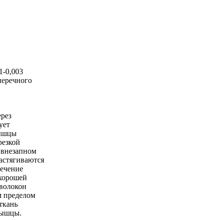
1-0,003
перечного
ерез
ует
мышцы
резкой
 внезапном
астягиваются
течение
 хорошей
волокон
м пределом
ткань
мышцы.