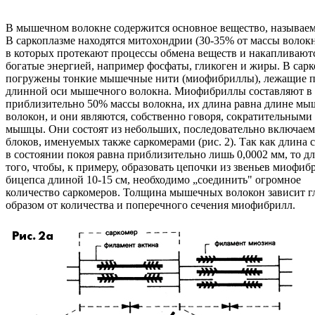
В мышечном волокне содержится основное вещество, называем
В саркоплазме находятся митохондрии (30-35% от массы волокн
в которых протекают процессы обмена веществ и накапливаютс
богатые энергией, например фосфаты, гликоген и жиры. В сар
погружены тонкие мышечные нити (миофибриллы), лежащие п
длинной оси мышечного волокна. Миофибриллы составляют в
приблизительно 50% массы волокна, их длина равна длине м
волокон, и они являются, собственно говоря, сократительными
мышцы. Они состоят из небольших, последовательно включае
блоков, именуемых также саркомерами (рис. 2). Так как длина 
в состоянии покоя равна приблизительно лишь 0,0002 мм, то дл
того, чтобы, к примеру, образовать цепочки из звеньев миофиб
бицепса длиной 10-15 см, необходимо „соединить" огромное
количество саркомеров. Толщина мышечных волокон зависит 
образом от количества и поперечного сечения миофибрилл.