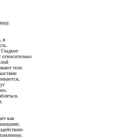
шцу.
, в
та,
 Гладкие
 относительно
илой
вают тело
костями
чиваются,
руг
но.
бляться.
я.
ет как
мышцами.
оздействию
утомлению.