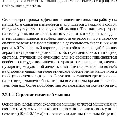
Так же, как и скелетные мышцы, она может быстро сокращатьс
интенсивно работать.
Силовая тренировка эффективно влияет не только на работу с
мышц; благодаря ей изменяется и улучшается функция и состо
гладкой мускулатуры и сердечной мышцы. Так, например, тре
на силовую выносливость можно увеличить и укрепить серде
и тем самым повысить эффективность ее работы, что в свою оч
окажет положительное влияние на деятельность скелетных мы
развитый "мышечный корсет", крепко обхватывающий брюшну
держит внутренние органы, способствует деятельности пищев
системы. Улучшенные функциональные свойства пищеварител
особенно желудочно-кишечного тракта, а также печени, желчн
пузыря поджелудочной железы, опять же положительно воздей
на строение мышц, на энергетическое обеспечение мышечной 
и общее состояние здоровья. Безусловно, силовая тренировка в
на все виды мышечной ткани и на все системы органов челове
тела, однако, более подробно мы остановимся на скелетной мус
2.2.1.2. Строение скелетной мышцы
Основным элементом скелетной мышцы является мышечная кле
связи с тем, что мышечная клетка по отношению к своему поп
сечению) (0,05-0,11мм) относительно длинна (волокна бицепса