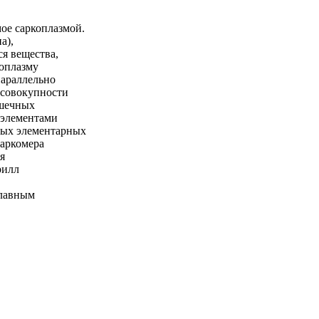
ое саркоплазмой.
а),
я вещества,
коплазму
араллельно
 совокупности
ышечных
 элементами
мых элементарных
саркомера
я
рилл
главным