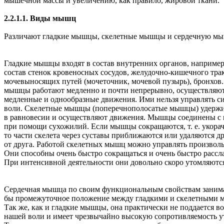
мышечной массы и увеличению, как правило, жировой ткани.
2.2.1.1. Виды мышц
Различают гладкие мышцы, скелетные мышцы и сердечную мы
Гладкие мышцы входят в состав внутренних органов, например
состав стенок кровеносных сосудов, желудочно-кишечного трак
мочевыносящих путей (мочеточник, мочевой пузырь), бронхов.
мышцы работают медленно и почти непрерывно, осуществляют
медленные и однообразные движения. Ими нельзя управлять с
воли. Скелетные мышцы (поперечнополосатые мышцы) удержи
в равновесии и осуществляют движения. Мышцы соединены с 
при помощи сухожилий. Если мышцы сокращаются, т. е. укора
то части скелета через суставы приближаются или удаляются д
от друга. Работой скелетных мышц можно управлять произволь
Они способны очень быстро сокращаться и очень быстро рассла
При интенсивной деятельности они довольно скоро утомляютс
Сердечная мышца по своим функциональным свойствам занима
бы промежуточное положение между гладкими и скелетными 
Так же, как и гладкие мышцы, она практически не поддается в
нашей воли и имеет чрезвычайно высокую сопротивляемость 