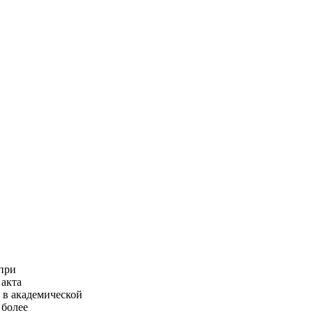
 при
 акта
 в академической
 более