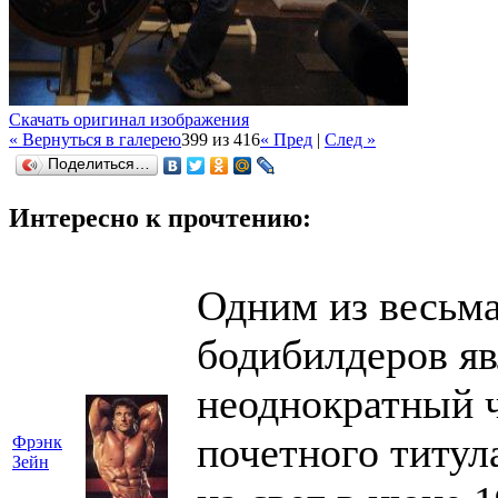
Скачать оригинал изображения
« Вернуться в галерею
399 из 416
« Пред
|
След »
Поделиться…
Интересно к прочтению:
Одним из весьм
бодибилдеров яв
неоднократный ч
почетного титул
Фрэнк
Зейн