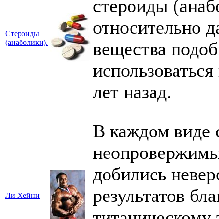
стероиды (анаб
относительно д
Стероиды
(анаболики).
вещества подоб
использоваться
лет назад.
В каждом виде 
неопровержимые
добились невер
результатов бл
Ли Хейни
титаническому 