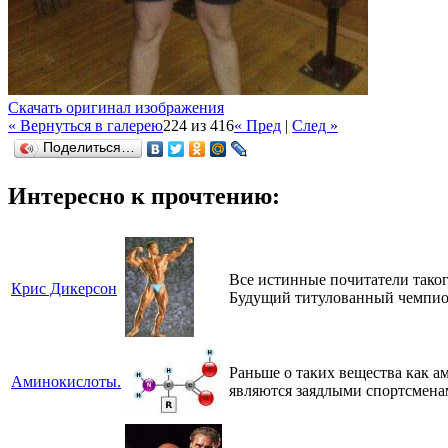
Скачать оригинал изображения
« Вернуться в галерею
224 из 416
« Пред
|
След »
Поделиться…
Интересно к прочтению:
Все истинные почитатели таког
Крис Дикерсон
Будущий титулованный чемпион
Раньше о таких вещества как а
Аминокислоты.
являются заядлыми спортсмена