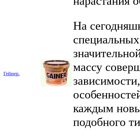
нарастания 
На сегодняш
специальных
значительно
массу соверш
Гейнер.
зависимости,
особенностей
каждым новы
подобного ти