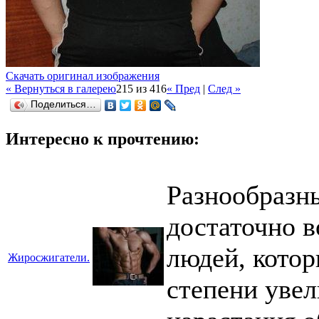
Скачать оригинал изображения
« Вернуться в галерею
215 из 416
« Пред
|
След »
Поделиться…
Интересно к прочтению:
Разнообразн
достаточно в
людей, котор
Жиросжигатели.
степени увел