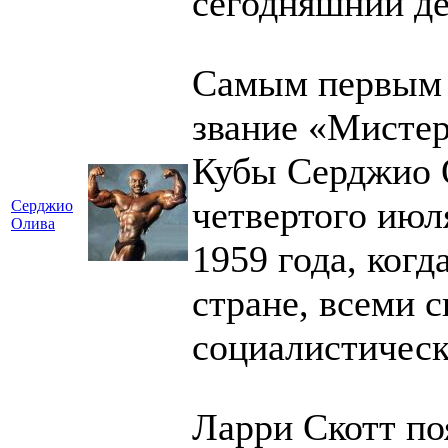
сегодняшний де
Самым первым
звание «Мистер
Кубы Серджио О
четвертого июл
Серджио
Олива
1959 года, когд
стране, всеми 
социалистическ
Ларри Скотт по