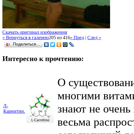
Скачать оригинал изображения
« Вернуться в галерею
205 из 416
« Пред
|
След »
Поделиться…
Интересно к прочтению:
О существовании
многими витами
знают не очень
Л-
Карнитин.
весьма распрос