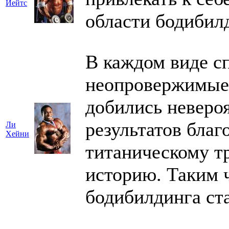
Йейтс
области бодибил
В каждом виде с
неопровержимые 
добились неверо
результатов благ
Ли
Хейни
титаническому тр
историю. Таким 
бодибилдинга ст