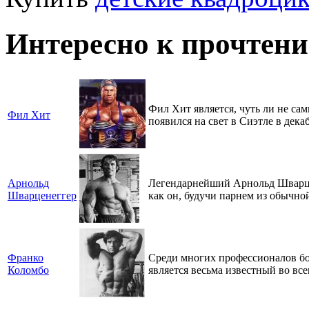
Интересно к прочтен
Фил Хит является, чуть ли не с
Фил Хит
появился на свет в Сиэтле в декаб
Арнольд
Легендарнейший Арнольд Шварцен
Шварценеггер
как он, будучи парнем из обычной
Франко
Среди многих профессионалов бо
Коломбо
является весьма известный во вс