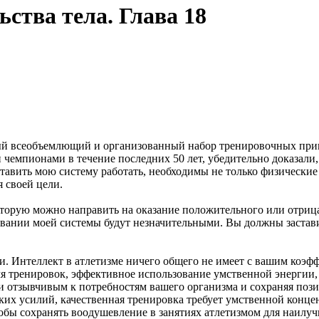
ьства тела. Глава 18
амый всеобъемлющий и организованный набор тренировочных прин
емпионами в течение последних 50 лет, убедительно доказали, 
ставить мою систему работать, необходимы не только физически
я своей цели.
оторую можно направить на оказание положительного или отрица
вании моей системы будут незначительными. Вы должны заставит
 Интеллект в атлетизме ничего общего не имеет с вашим коэ
мя тренировок, эффективное использование умственной энергии,
чи отзывчивым к потребностям вашего организма и сохраняя поз
ких усилий, качественная тренировка требует умственной конце
тобы сохранять воодушевление в занятиях атлетизмом для наилу