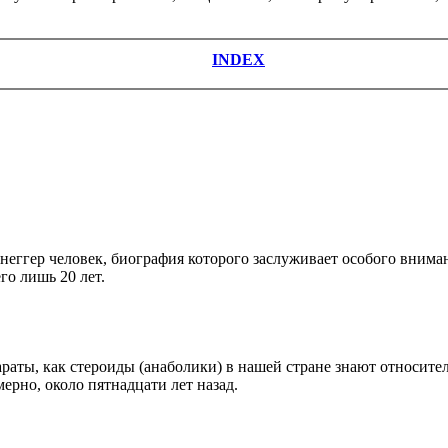
INDEX
гер человек, биография которого заслуживает особого внимани
го лишь 20 лет.
араты, как стероиды (анаболики) в нашей стране знают относите
ерно, около пятнадцати лет назад.