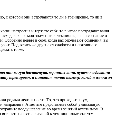
 с которой они встречаются то ли в тренировке, то ли в
ески настроены и терзаете себя, то в итоге пострадают ваши
 исход, как все мои знаменитые чемпионы, ваши сознание и
вам. Особенно верьте в себя, когда вас одолевают сомнения, вы
звучит. Поднялись же другие от слабости и негативного
делать то же.
о они могут достигнуть вершины лишь путем следования
плану тренировок и питания, точно такому, какой я изложил
ли родами деятельности. То, что приходит на ум,
 и направлять. Атлетизм представляет собой уникальную
сохраните воодушевление во время занятий атлетизмом. В
 встанете на путь, ведущий к чемпионскому статусу.