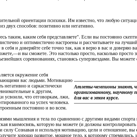
тельной ориентации психики. Им известно, что любую ситуацию,
из двух способов: позитивно или негативно.
сь таким, каким себя представляете". Если вы постоянно скептич
еалистично и оптимистично настроены и рассчитываете на лучший
те в себя и доверяйте себе точно так, как я верю в вас и доверяю 
 можете,—и вы сможете. Это настолько просто, насколько просто 
ьезнейших соревнованиях, становясь суперзвездами. Вы можете с
ляется окружение себя
ивающими вас людьми. Мотивацию
ть негативно и саркастически
Атлеты-чемпионы знают, чт
евнимательные к другим,
организованному, научному 
 усвоили, что отговоркам, лжи,
для вас в этом курсе.
нтированного на успех человека.
троенным постоянно и во всем.
язями мышления и тела по сравнению с другими видами спорта и
ская взаимосвязь, которую вы можете (и должны контролировать
и силу Сознавая и используя мотивацию, цели и отношение, вы 
лучите хорошо развитое, мощное тело, к которому стремились, и