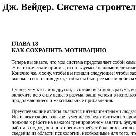
Дж. Вейдер. Система строител
ГЛАВА 18
КАК СОХРАНИТЬ МОТИВАЦИЮ
Теперь вы знаете, что моя система представляет собой с
Эти технические приемы, используемые нашими великими ч
Конечно же, я хочу, чтобы вы поняли следующее: чтобы за
высокого состояния духа, чтобы вы быстрее могли добитьс
Лучше, чем кто-либо другой, я сознаю всю мощь разума, к
включите всю силу вашего разума, ваши успехи в использо
продолжающиеся и максимальные прибавления.
Преуспевающие атлеты являются интеллигентными людьми.
Интеллект скорее означает умение сосредоточиться во вре
подходя к работе на каждом тренировочном занятии, буду
работа в подходах и повторениях требует больших физичес
сведения из области психологии, необходимые для того, ч