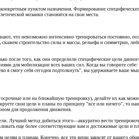
с конкретным пунктом назначения. Формирование специфических 
атлетической мозаики становятся на свои места.
 знают, что невозможно интенсивно тренироваться постоянно, по
 скажем строительство силы и массы, рельефа и симметрии, ли
лько после того, как они определили специфические цели данног
ями для мобилизации всех ваших сил. Когда вы говорите себе: 
алеко я смогу себя сегодня подтолкнуть", вы удерживаете ваше 
олгосрочные или на ближайшую тренировку), делайте их как мож
уете свои цели и планы по принципу "все или ничего", то наи
гоном для продолжения движения.
цели. Лучший метод добиться этого—аккуратно вести тренирово
навливать еще более соответствующие вам и достижимые цели и п
 целям и планам. Конечно, все эти вещи зависят от вашего общ