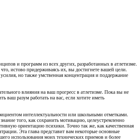
ципов и программ из всех других, разработанных в атлетизме.
что, истово придерживаясь их, вы достигнете вашей цели.
е усилия, но также умственная концентрация и поддержание
тельного влияния на ваш прогресс в атлетизме. Пока вы не
ь ваш разум работать на вас, если хотите иметь
ффициентом интеллектуальности или школьными отметками.
 знание того, как сохранить мотивацию, целеустремленно
итивную ориентацию психики. Точно так же, как качественная
нтрации. Эта глава представит вам некоторые основные
чшего использования моих технических приемов и более