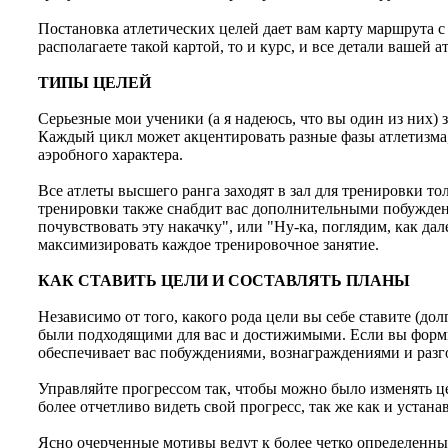
Постановка атлетических целей дает вам карту маршрута 
располагаете такой картой, то и курс, и все детали вашей 
ТИПЫ ЦЕЛЕЙ
Серьезные мои ученики (а я надеюсь, что вы один из них)
Каждый цикл может акцентировать разные фазы атлетизма,
аэробного характера.
Все атлеты высшего ранга заходят в зал для тренировки то
тренировки также снабдит вас дополнительными побуждени
почувствовать эту накачку", или "Ну-ка, поглядим, как д
максимизировать каждое тренировочное занятие.
КАК СТАВИТЬ ЦЕЛИ И СОСТАВЛЯТЬ ПЛАНЫ
Независимо от того, какого рода цели вы себе ставите (д
были подходящими для вас и достижимыми. Если вы формир
обеспечивает вас побуждениями, вознаграждениями и раз
Управляйте прогрессом так, чтобы можно было изменять 
более отчетливо видеть свой прогресс, так же как и уста
Ясно очерченные мотивы ведут к более четко определенным