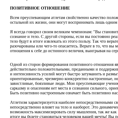
ПОЗИТИВНОЕ ОТНОШЕНИЕ
Всем преуспевающим атлетам свойственно качество положи
остальной их жизни, они могут воспринимать лишь одним 
Я всегда говорил своим великим чемпионам: "Вы становите
сознание и тело. С другой стороны, если вы постоянно р
тело будут в итоге извлекать из этого пользу. Так что верь
разочарованы или чего-то опасаетесь. Верьте в то, что вы
отношения к себе до истинного величия, выигрывая на сер
Одной из сторон формирования позитивного отношения яв
действительно положительными, преданными и поддерж
и интенсивность усилий могут быстро затуманить и размы
ориентированные, чрезмерно конкурентно настроенные, н
завистливые, боязливые люди. Мои преуспевающие ученики
сарказму и опасениям нет места в сознании сильного, орие
Быть позитивно настроенным означает быть позитивно нас
Атлетизм характеризуется наиболее непосредственными св
непосредственно влияет на тело и наоборот. Это динамиче
возможность максимизировать силу мышления, так же как 
итоге вы будете становиться человеком вашей мечты! Вы по