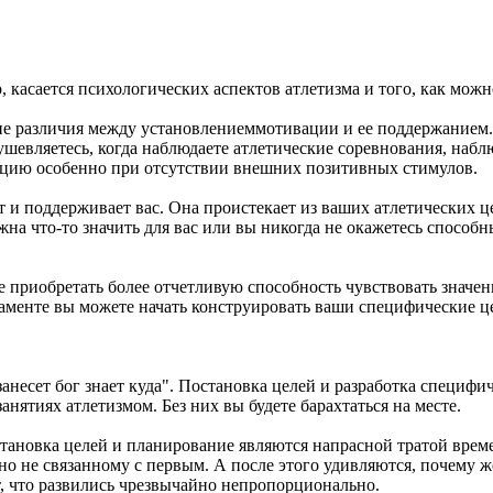
 касается психологических аспектов атлетизма и того, как мож
шие различия между установлениеммотивации и ее поддержанием
вляетесь, когда наблюдаете атлетические соревнования, наблюда
ацию особенно при отсутствии внешних позитивных стимулов.
 и поддерживает вас. Она проистекает из ваших атлетических ц
на что-то значить для вас или вы никогда не окажетесь способ
е приобретать более отчетливую способность чувствовать значен
аменте вы можете начать конструировать ваши специфические це
с занесет бог знает куда". Постановка целей и разработка специф
нятиях атлетизмом. Без них вы будете барахтаться на месте.
остановка целей и планирование являются напрасной тратой време
но не связанному с первым. А после этого удивляются, почему 
, что развились чрезвычайно непропорционально.