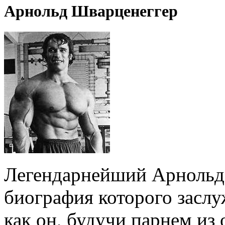
Арнольд Шварценеггер
Легендарнейший Арнольд 
биография которого заслу
как он, будучи парнем из