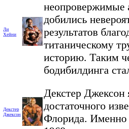
неопровержимые а
добились невероя
результатов благо
Ли
Хейни
титаническому тр
историю. Таким ч
бодибилдинга ста
Декстер Джексон 
достаточного изв
Декстер
Джексон
Флорида. Именно з